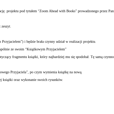
lizację projektu pod tytułem “Zoom Ahead with Books” prowadzonego przez Pan
 zeszyt.
rzyjacielem”) i będzie brała czynny udział w realizacji projektu.
wspólnie ze swoim “Książkowym Przyjacielem”
 dotyczący fragmentu książki, który najbardziej mu się spodobał. Tę samą czy
żkowego Przyjaciela”, po czym wymienia książkę na nową.
ej książki oraz wykonanie swoich rysunków.