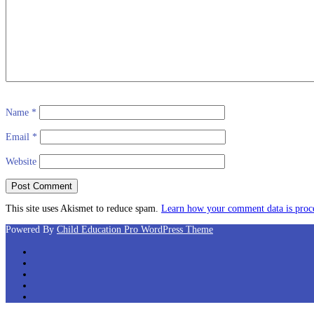
Name
*
Email
*
Website
This site uses Akismet to reduce spam.
Learn how your comment data is proc
Powered By
Child Education Pro WordPress Theme