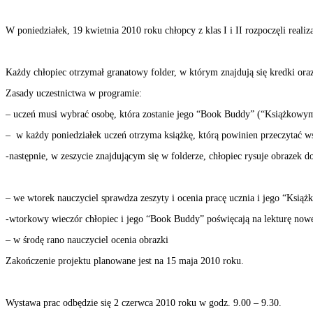
W poniedziałek, 19 kwietnia 2010 roku chłopcy z klas I i II rozpoczęli rea
Każdy chłopiec otrzymał granatowy folder, w którym znajdują się kredki oraz
Zasady uczestnictwa w programie:
– uczeń musi wybrać osobę, która zostanie jego “Book Buddy” (“Książkowym P
– w każdy poniedziałek uczeń otrzyma książkę, którą powinien przeczytać 
-następnie, w zeszycie znajdującym się w folderze, chłopiec rysuje obrazek
– we wtorek nauczyciel sprawdza zeszyty i ocenia pracę ucznia i jego “Ksią
-wtorkowy wieczór chłopiec i jego “Book Buddy” poświęcają na lekturę now
– w środę rano nauczyciel ocenia obrazki
Zakończenie projektu planowane jest na 15 maja 2010 roku.
Wystawa prac odbędzie się 2 czerwca 2010 roku w godz. 9.00 – 9.30.